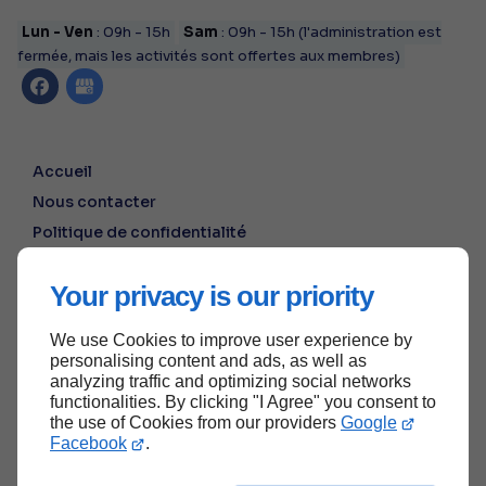
Lun - Ven
: 09h - 15h
Sam
: 09h - 15h (l'administration est
fermée, mais les activités sont offertes aux membres)
Accueil
Nous contacter
Politique de confidentialité
Plan du site
Your privacy is our priority
We use Cookies to improve user experience by
Haut de page
personalising content and ads, as well as
analyzing traffic and optimizing social networks
functionalities. By clicking "I Agree" you consent to
the use of Cookies from our providers
Google
Facebook
.