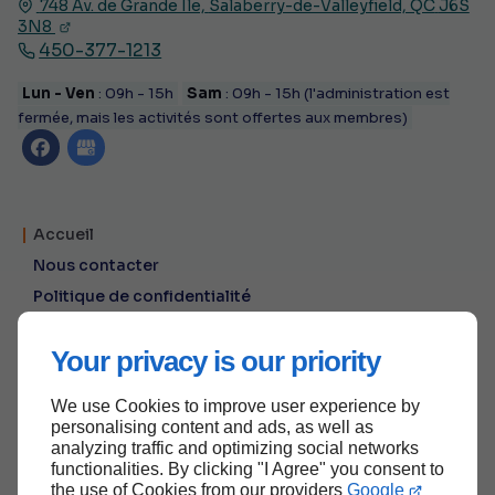
748 Av. de Grande Île,
Salaberry-de-Valleyfield, QC
J6S
3N8
450-377-1213
Lun - Ven
: 09h - 15h
Sam
: 09h - 15h (l'administration est
fermée, mais les activités sont offertes aux membres)
Accueil
Nous contacter
Politique de confidentialité
Plan du site
Your privacy is our priority
We use Cookies to improve user experience by
Haut de page
personalising content and ads, as well as
analyzing traffic and optimizing social networks
functionalities. By clicking "I Agree" you consent to
the use of Cookies from our providers
Google