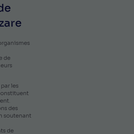
de
azare
 organismes
re de
ieurs
 par les
 constituent
ent.
ons des
en soutenant
nts de