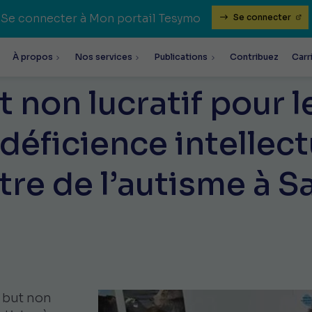
Se connecter à Mon portail Tesymo
Se connecter
À propos
Nos services
Publications
Contribuez
Carr
 non lucratif pour l
déficience intellect
tre de l’autisme à S
à but non