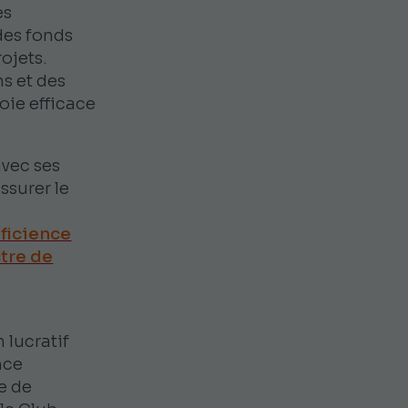
es
des fonds
ojets.
s et des
oie efficace
avec ses
ssurer le
éficience
ctre de
 lucratif
nce
re de