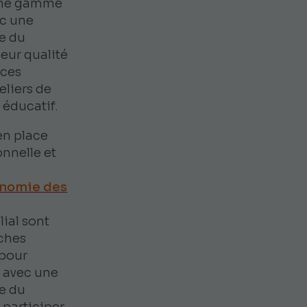
 une gamme
ec une
le du
leur qualité
ices
eliers de
 éducatif.
en place
nnelle et
tonomie des
lial sont
oches
 pour
t avec une
le du
 participer