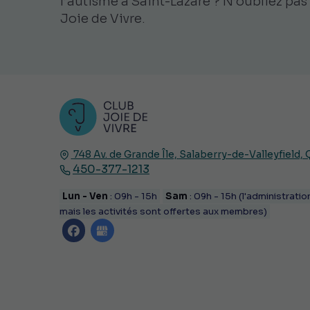
l’autisme à Saint-Lazare ? N’oubliez pas
Joie de Vivre.
748 Av. de Grande Île,
Salaberry-de-Valleyfield,
450-377-1213
Lun - Ven
: 09h - 15h
Sam
: 09h - 15h (l'administratio
mais les activités sont offertes aux membres)