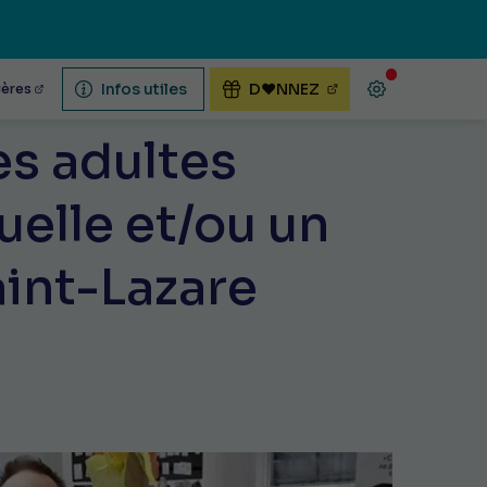
Infos utiles
D♥NNEZ
ières
es adultes
uelle et/ou un
aint-Lazare