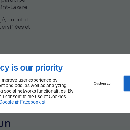
int-Lazare.
gé, enrichit
versifiées et
au
cy is our priority
nisme
 improve user experience by
Customize
nt and ads, as well as analyzing
 avec
ng social networks functionalities. By
you consent to the use of Cookies
Google
Facebook
.
 un