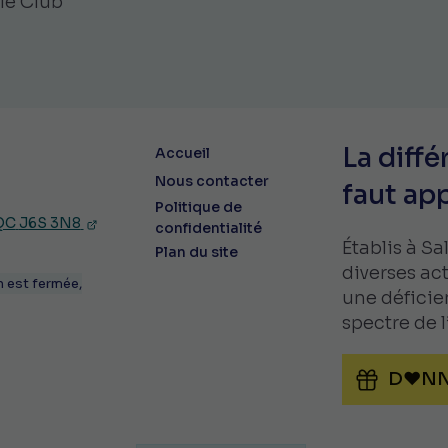
 le Club
La diffé
Accueil
Nous contacter
faut ap
Politique de
 QC
J6S 3N8
confidentialité
Établis à S
Plan du site
diverses ac
n est fermée,
une déficie
spectre de 
D♥NN