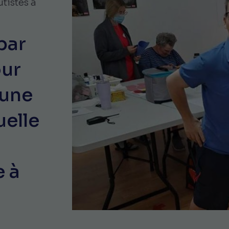
utistes à
par
our
 une
uelle
e à