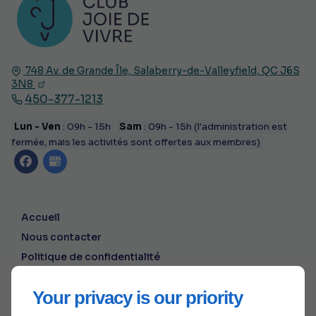
748 Av. de Grande Île,
Salaberry-de-Valleyfield, QC
J6S
3N8
450-377-1213
Lun - Ven
: 09h - 15h
Sam
: 09h - 15h (l'administration est
fermée, mais les activités sont offertes aux membres)
Accueil
Nous contacter
Politique de confidentialité
Plan du site
Your privacy is our priority